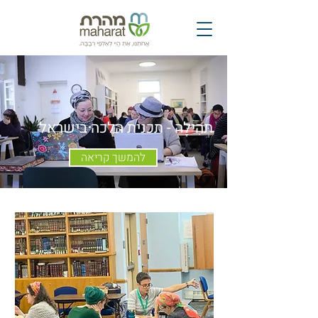
תְּהִילָּה - תכנית הלכה בישראל
להמשך קריאה